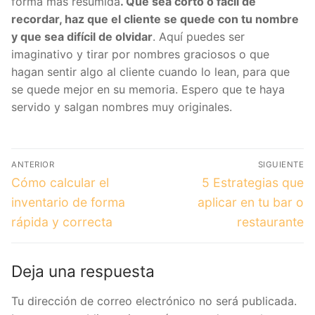
forma más resumida
. Que sea corto o fácil de
recordar, haz que el cliente se quede con tu nombre
y que sea difícil de olvidar
. Aquí puedes ser
imaginativo y tirar por nombres graciosos o que
hagan sentir algo al cliente cuando lo lean, para que
se quede mejor en su memoria. Espero que te haya
servido y salgan nombres muy originales.
Navegación
ANTERIOR
SIGUIENTE
de
Entrada
Entrada
Cómo calcular el
5 Estrategias que
anterior:
siguiente:
entradas
inventario de forma
aplicar en tu bar o
rápida y correcta
restaurante
Deja una respuesta
Tu dirección de correo electrónico no será publicada.