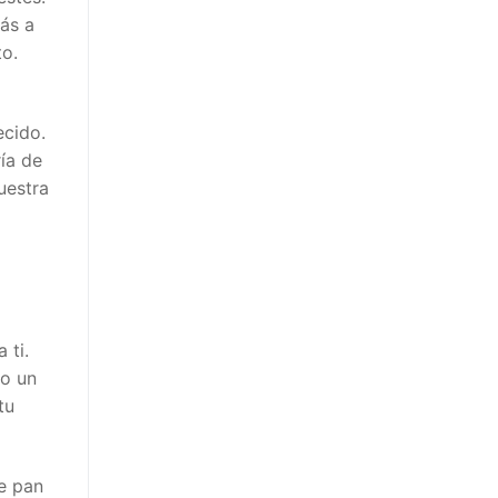
más a
to.
ecido.
ía de
uestra
 ti.
mo un
tu
e pan