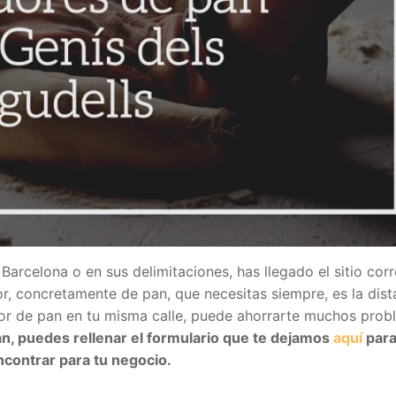
 Barcelona o en sus delimitaciones, has llegado el sitio corr
, concretamente de pan, que necesitas siempre, es la dist
edor de pan en tu misma calle, puede ahorrarte muchos pro
n, puedes rellenar el formulario que te dejamos
aquí
para
contrar para tu negocio.